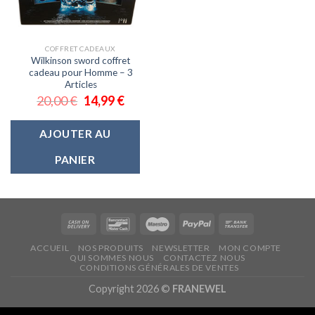
COFFRET CADEAUX
Wilkinson sword coffret
cadeau pour Homme – 3
Articles
20,00
€
14,99
€
AJOUTER AU
PANIER
ACCUEIL
NOS PRODUITS
NEWSLETTER
MON COMPTE
QUI SOMMES NOUS
CONTACTEZ NOUS
CONDITIONS GÉNÉRALES DE VENTES
Copyright 2026 ©
FRANEWEL