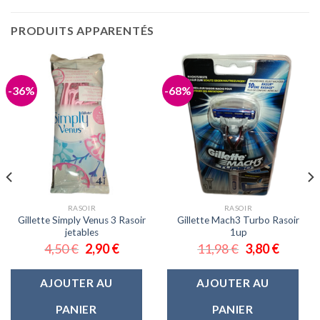
PRODUITS APPARENTÉS
-36%
-68%
RASOIR
RASOIR
Gillette Simply Venus 3 Rasoir
Gillette Mach3 Turbo Rasoir
jetables
1up
4,50
€
2,90
€
11,98
€
3,80
€
AJOUTER AU
AJOUTER AU
PANIER
PANIER