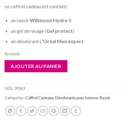
ce coffret cadeau est contient:
un rasoir
Wilkinson Hydro 5
un gel de rasage (
Gel protect
)
un déodorant L
‘Oréal Men expert
En stock
AJOUTER AU PANIER
UGS :
39363
Catégories :
Coffret Cadeaux
,
Déodorants pour homme
,
Rasoir