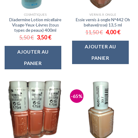
COSMÉTIQUES
VERNIS À ONGLE
Diadermine Lotion micellaire
Essie vernis à ongle N°442 Oh
Visage-Yeux-Lèvres (tous
behave(rose) 13,5 ml
types de peaux) 400ml
11,50
€
4,00
€
5,50
€
3,50
€
AJOUTER AU
AJOUTER AU
PANIER
PANIER
-65%