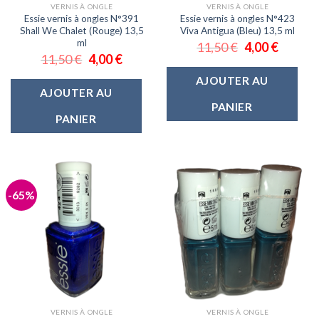
VERNIS À ONGLE
VERNIS À ONGLE
Essie vernis à ongles N°391
Essie vernis à ongles N°423
Shall We Chalet (Rouge) 13,5
Viva Antigua (Bleu) 13,5 ml
ml
11,50
€
4,00
€
11,50
€
4,00
€
AJOUTER AU
AJOUTER AU
PANIER
PANIER
-65%
VERNIS À ONGLE
VERNIS À ONGLE