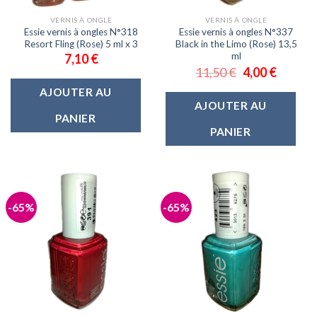
VERNIS À ONGLE
VERNIS À ONGLE
Essie vernis à ongles N°318
Essie vernis à ongles N°337
Resort Fling (Rose) 5 ml x 3
Black in the Limo (Rose) 13,5
ml
7,10
€
11,50
€
4,00
€
AJOUTER AU
AJOUTER AU
PANIER
PANIER
-65%
-65%