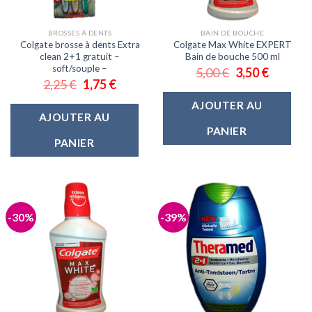
BROSSES À DENTS
BAIN DE BOUCHE
Colgate brosse à dents Extra
Colgate Max White EXPERT
clean 2+1 gratuit –
Bain de bouche 500 ml
soft/souple –
5,00
€
3,50
€
2,25
€
1,75
€
AJOUTER AU
AJOUTER AU
PANIER
PANIER
-30%
-39%