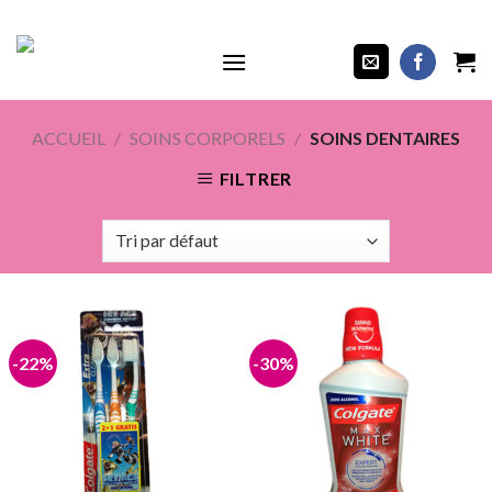
Skip
PODUITS COSMÉTIQUES, SOINS & HYGIÈNES
to
content
ACCUEIL
/
SOINS CORPORELS
/
SOINS DENTAIRES
FILTRER
-22%
-30%