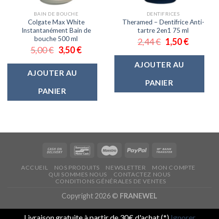
BAIN DE BOUCHE
DENTIFRICES
Colgate Max White
Theramed – Dentifrice Anti-
Instantanément Bain de
tartre 2en1 75 ml
bouche 500 ml
2,44
€
1,50
€
5,00
€
3,50
€
AJOUTER AU
AJOUTER AU
PANIER
PANIER
ACCUEIL
NOS PRODUITS
NEWSLETTER
MON COMPTE
QUI SOMMES NOUS
CONTACTEZ NOUS
CONDITIONS GÉNÉRALES DE VENTES
Copyright 2026 ©
FRANEWEL
Livraison gratuite à partir de 30€ d'achat (*)
Ignorer