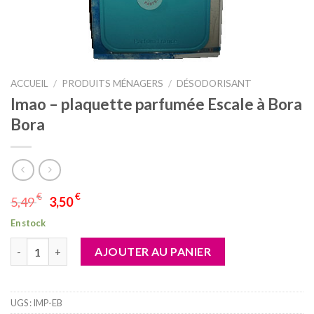
ACCUEIL
/
PRODUITS MÉNAGERS
/
DÉSODORISANT
Imao – plaquette parfumée Escale à Bora
Bora
€
€
5,49
3,50
En stock
quantité de Imao - plaquette parfumée Escale à Bora Bora
AJOUTER AU PANIER
UGS :
IMP-EB