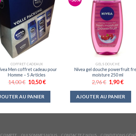
COFFRET CADEAUX
GELS DOUCHE
ivea Men coffret cadeau pour
Nivea gel douche powerfruit fr
Homme – 5 Articles
moisture 250 ml
14,00
€
10,50
€
2,96
€
1,90
€
JOUTER AU PANIER
AJOUTER AU PANIER
 COMPTE
QUI SOMMES NOUS
CONTACTEZ NOUS
CONDITIONS GÉNÉ