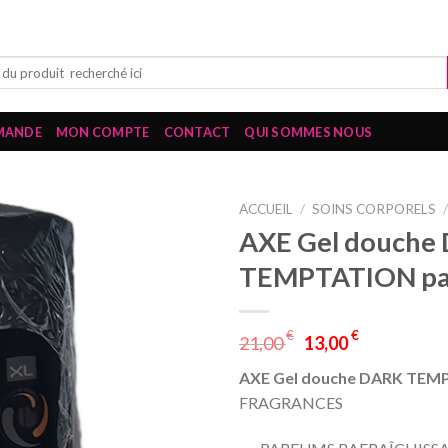
MANDE
MON COMPTE
CONTACT
QUI SOMMES NOUS
ACCUEIL
/
SOINS CORPORELS
AXE Gel douche
TEMPTATION pa
€
€
21,00
13,00
AXE Gel douche DARK TE
FRAGRANCES