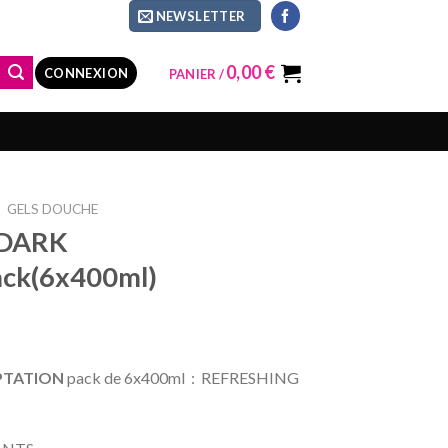
NEWSLETTER
0,00
€
CONNEXION
PANIER /
/
GELS DOUCHE
 DARK
ck(6x400ml)
MPTATION
pack de 6x400ml : REFRESHING