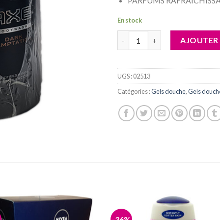
PARFUMS RAFRAÎCHISS
En stock
quantité de AXE Gel douche 
AJOUTER 
UGS :
02513
Catégories :
Gels douche
,
Gels douc
-36%