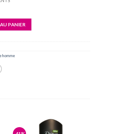
ANTS
DARK TEMPTATION pack(6x400ml)
AU PANIER
he homme
-41%