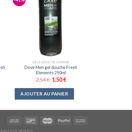
GELS DOUCHE HOMME
esh
Dove Men gel douche Fresh
Elements 250ml
2,54
€
1,50
€
AJOUTER AU PANIER
RALES DE VENTES