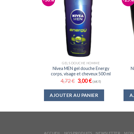
 DOUCHE
GELS DOUCHE HOMME
he soin Yoghurt
Nivea MEN gel douche Energy
N
ra 500 ml
corps, visage et cheveux 500 ml
1,99
€
4,72
€
3,00
€
(6€/l)
 PANIER
AJOUTER AU PANIER
A
ACCUEIL
NOS PRODUITS
NEWSLETTER
MON