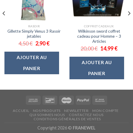
RASOIR
COFFRET CADEAUX
Gillette Simply Venus 3 Rasoir
Wilkinson sword coffret
jetables
cadeau pour Homme – 3
Articles
4,50
€
2,90
€
20,00
€
14,99
€
AJOUTER AU
AJOUTER AU
PANIER
PANIER
ACCUEIL
NOS PRODUITS
NEWSLETTER
MON COMPTE
QUI SOMMES NOUS
CONTACTEZ NOUS
CONDITIONS GÉNÉRALES DE VENTES
Copyright 2026 ©
FRANEWEL