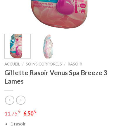
ACCUEIL
/
SOINS CORPORELS
/
RASOIR
Gillette Rasoir Venus Spa Breeze 3
Lames
€
€
11,75
6,50
1 rasoir