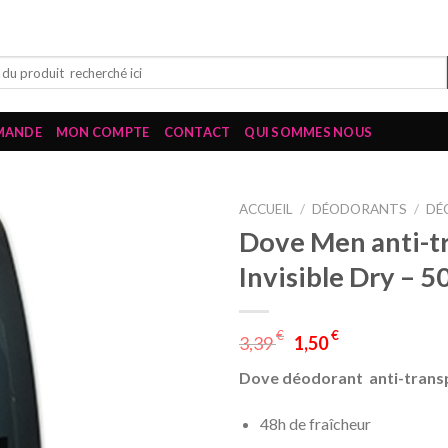
MANDE
MON COMPTE
CONTACT
QUI SOMMES NOUS
ACCUEIL
/
DÉODORANTS
/
DÉ
Dove Men anti-tr
Invisible Dry – 5
€
€
3,39
1,50
Dove déodorant anti-transpi
48h de fraîcheur