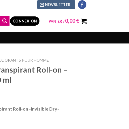
NEWSLETTER
0,00
€
CONNEXION
PANIER /
ODORANTS POUR HOMME
anspirant Roll-on –
0 ml
rant Roll-on -Invisible Dry-