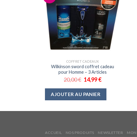
COFFRET CADEAUX
Wilkinson sword coffret cadeau
pour Homme – 3 Articles
20,00
€
14,99
€
AJOUTER AU PANIER
ACCUEIL
NOS PRODUITS
NEWSLETTER
MON