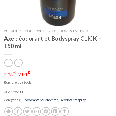
ACCUEIL
/
DÉODORANTS
/
DÉODORANTS SPRAY
Axe déodorant et Bodyspray CLICK –
150 ml
€
€
3,98
2,00
Rupture de stock
UGS :
285411
Catégories :
Déodorants pour homme
,
Déodorants spray