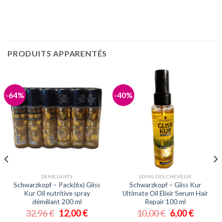
PRODUITS APPARENTÉS
-64%
-40%
DEMELANTS
SOINS DES CHEVEUX
Schwarzkopf – Pack(6x) Gliss
Schwarzkopf – Gliss Kur
Kur Oil nutritive spray
Ultimate Oil Elixir Serum Hair
démêlant 200 ml
Repair 100 ml
32,96
€
12,00
€
10,00
€
6,00
€