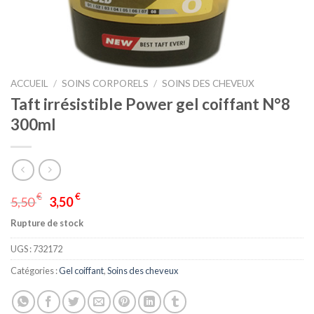
ACCUEIL
/
SOINS CORPORELS
/
SOINS DES CHEVEUX
Taft irrésistible Power gel coiffant N°8
300ml
€
€
5,50
3,50
Rupture de stock
UGS :
732172
Catégories :
Gel coiffant
,
Soins des cheveux