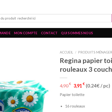
MANDE
MON COMPTE
CONTACT
QUI SOMMES NOUS
ACCUEIL
/
PRODUITS MÉNAGE
Regina papier to
rouleaux 3 couc
€
€
(0.24€ / pc)
4,90
3,91
Papier toilette
16 rouleaux