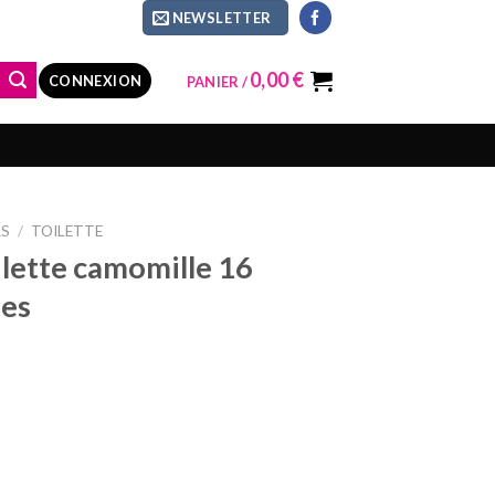
NEWSLETTER
0,00
€
CONNEXION
PANIER /
RS
/
TOILETTE
ilette camomille 16
hes