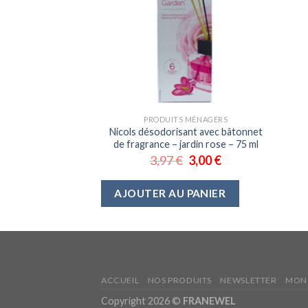
PRODUITS MÉNAGERS
Nicols désodorisant avec bâtonnet
de fragrance – jardin rose – 75 ml
3,97
€
3,00
€
AJOUTER AU PANIER
ACCUEIL
NOS PRODUITS
NEWSLETTER
MON
Copyright 2026 ©
FRANEWEL