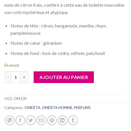
note de citron frais, confère à cette eau de toilette masculine
son coté mystérieux et atypique
Notes de tête : citron, bergamote, menthe, rhum,
pamplemousse
Notes de cœur : géranium
Notes de fond : bois de cèdre, vétiver, patchouli
En stock
quantité de Omerta - Meet Me On The Wild Side - eau de toile
AJOUTER AU PANIER
UGS :
OM139
Catégories :
OMERTA
,
OMERTA HOMME
,
PARFUMS