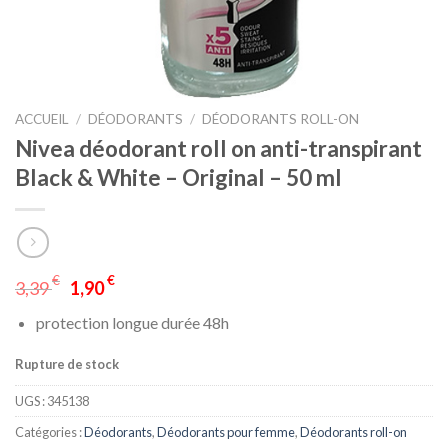
ACCUEIL
/
DÉODORANTS
/
DÉODORANTS ROLL-ON
Nivea déodorant roll on anti-transpirant
Black & White – Original – 50 ml
€
€
3,39
1,90
protection longue durée 48h
Rupture de stock
UGS :
345138
Catégories :
Déodorants
,
Déodorants pour femme
,
Déodorants roll-on