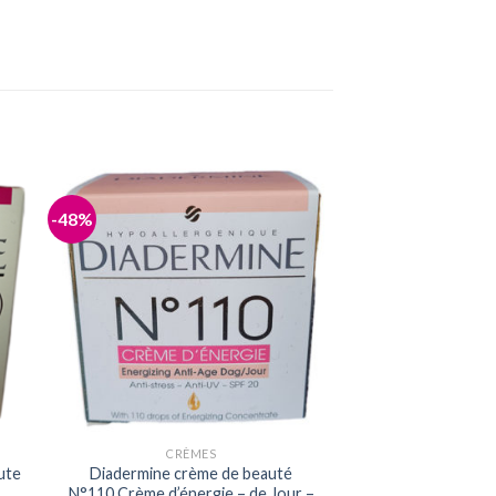
-48%
CRÈMES
ute
Diadermine crème de beauté
N°110 Crème d’énergie – de Jour –