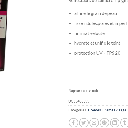
Réflecteurs de Lumière + pigm
affine le grain de peau
lisse ridules,pores et imper
fini mat velouté
hydrate et unifie le teint
protection UV – FPS 20
Rupture de stock
UGS :
480599
Catégories :
Crèmes
,
Crèmes visage