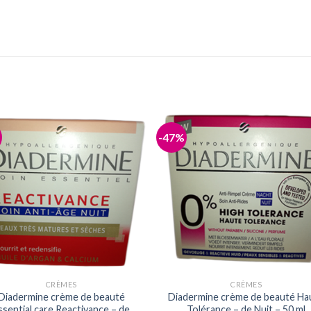
-47%
CRÈMES
CRÈMES
Diadermine crème de beauté
Diadermine crème de beauté Ha
ssential care Reactivance – de
Tolérance – de Nuit – 50 ml