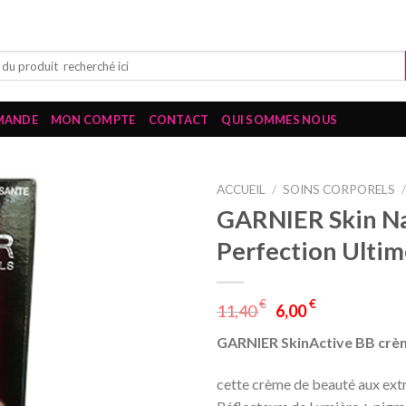
MANDE
MON COMPTE
CONTACT
QUI SOMMES NOUS
ACCUEIL
/
SOINS CORPORELS
GARNIER Skin Na
Perfection Ultim
€
€
11,40
6,00
GARNIER SkinActive BB crè
cette crème de beauté aux ext