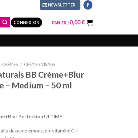
NEWSLETTER
0,00
€
CONNEXION
PANIER /
/
CRÈMES
/
CRÈMES VISAGE
turals BB Crème+Blur
e – Medium – 50 ml
me+Blur Perfection ULTIME
raits de pamplemousse + vitamine C +