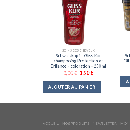
FANTS
SOINS DES CHEVEUX
 shampooing – 300
Schwarzkopf – Gliss Kur
Sc
ml
shampooing Protection et
Oil
Brillance – coloration – 250 ml
1,90
€
3,05
€
1,90
€
 PANIER
A
AJOUTER AU PANIER
ACCUEIL
NOS PRODUITS
NEWSLETTER
MON