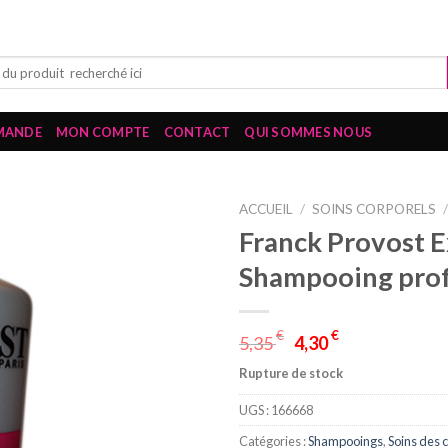
MANDE
MON COMPTE
CONTACT
QUI SOMMES NOUS
ACCUEIL
/
SOINS CORPORELS
Franck Provost 
Shampooing prof
€
€
5,35
4,30
Rupture de stock
UGS :
166668
Catégories :
Shampooings
,
Soins des 