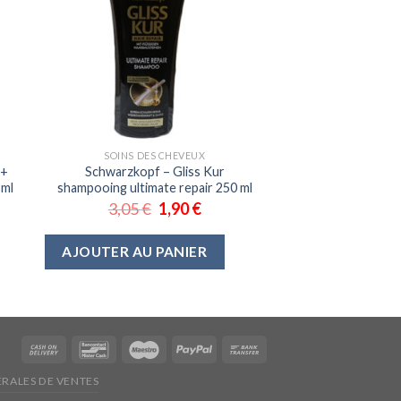
SOINS DES CHEVEUX
e+
Schwarzkopf – Gliss Kur
 ml
shampooing ultimate repair 250 ml
3,05
€
1,90
€
AJOUTER AU PANIER
RALES DE VENTES