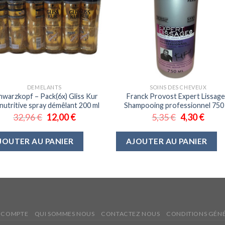
DEMELANTS
SOINS DES CHEVEUX
hwarzkopf – Pack(6x) Gliss Kur
Franck Provost Expert Lissag
 nutritive spray démêlant 200 ml
Shampooing professionnel 750
32,96
€
12,00
€
5,35
€
4,30
€
JOUTER AU PANIER
AJOUTER AU PANIER
 COMPTE
QUI SOMMES NOUS
CONTACTEZ NOUS
CONDITIONS GÉNÉ