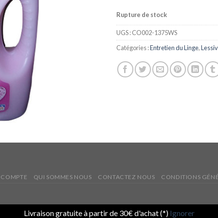
Rupture de stock
UGS :
CO002-1375WS
Catégories :
Entretien du Linge
,
Lessiv
 COMPTE
QUI SOMMES NOUS
CONTACTEZ NOUS
CONDITIONS GÉNÉ
Livraison gratuite à partir de 30€ d'achat (*)
Ignorer