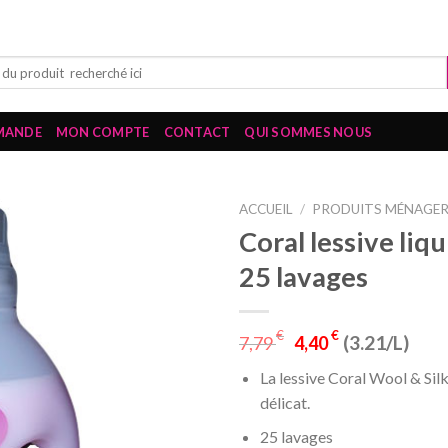
MANDE
MON COMPTE
CONTACT
QUI SOMMES NOUS
ACCUEIL
/
PRODUITS MÉNAGE
Coral lessive liq
25 lavages
€
€
(3.21/L)
7,79
4,40
La lessive Coral Wool & Sil
délicat.
25 lavages