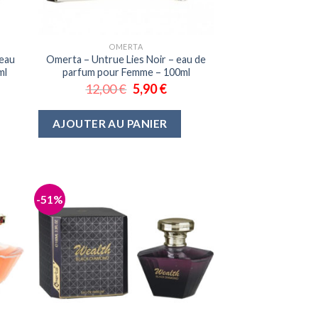
OMERTA
 eau
Omerta – Untrue Lies Noir – eau de
ml
parfum pour Femme – 100ml
12,00
€
5,90
€
AJOUTER AU PANIER
-51%