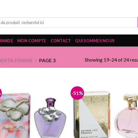
MANDE
MON COMPTE
CONTACT
QUI SOMMES NOUS
Showing 19–24 of 24 resu
ERTA FEMME
/
PAGE 3
%
-51%