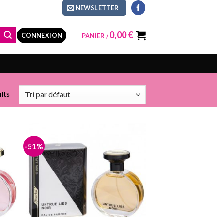
NEWSLETTER
0,00
€
CONNEXION
PANIER /
lts
-51%