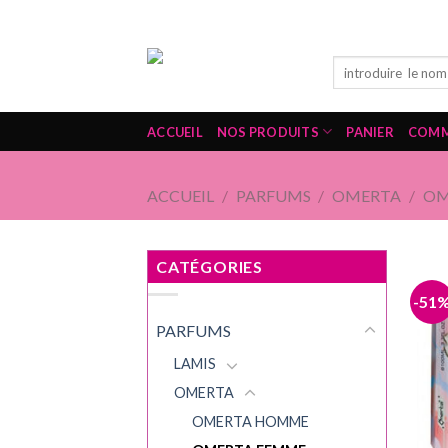
Skip
PODUITS COSMÉTIQUES, SOINS & HYGIÈNES
to
content
Recherche
pour :
ACCUEIL
NOS PRODUITS
PANIER
COM
ACCUEIL
/
PARFUMS
/
OMERTA
/
OM
CATÉGORIES
-51
PARFUMS
LAMIS
OMERTA
OMERTA HOMME