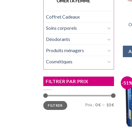
OMERTA FEMME
Coffret Cadeaux
O
Soins corporels
Déodorants
Produits ménagers
A
Cosmétiques
FILTRER PAR PRIX
-51
Prix :
0 €
—
10 €
FILTRER